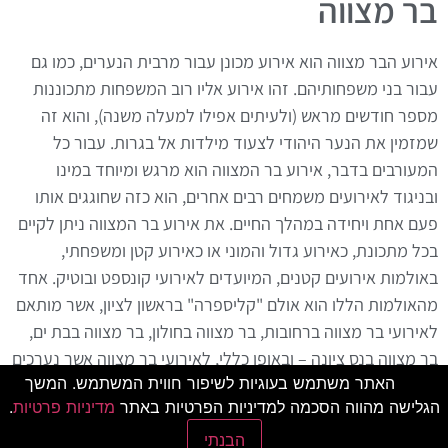
בר מצווה
אירוע הבר מצווה הוא אירוע מכונן עבור מרבית הנערים, כמו גם
עבור בני משפחותיהם. זהו אירוע אליו רוב המשפחות מתכוננות
מספר חודשים מראש (ולעיתים אפילו למעלה משנה), והוא זה
שמזמין את הנער היהודי לצעוד מילדות אל בגרות. עבור כל
המעורבים בדבר, אירוע בר המצווה הוא מרגש ומיוחד במינו
ובניגוד לאירועים משמחים רבים אחרים, הוא כזה שחוגגים אותו
פעם אחת ויחידה במהלך החיים. את אירוע בר המצווה ניתן לקיים
בכל מתכונת, כאירוע גדול והמוני או כאירוע קטן ומשפחתי,
באולמות אירועים קטנים, המיועדים לאירועי קונספט ובוטיק. אחד
מהאולמות הללו הוא אולם "קליספרה" בראשון לציון, אשר מותאם
לאירועי בר מצווה ברחובות, בר מצווה בחולון, בר מצווה בבת ים,
בר מצווה בנס ציונה – ובאופן כללי, לאירועי בר מצווה אשר נערכים
האתר משתמש בעוגיות לשיפור חווית המשתמש. המשך
במרכז.
הגלישה מהווה הסכמה למדיניות הפרטיות באתר
מדיניות פרטיות
.
הבנתי