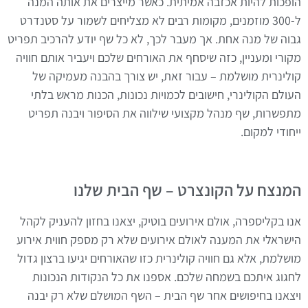
הופכות להיות אכזבה אמיתית. כאשר מייצרים את אותה המנה
ל-300 מוזמנים, מקומות רבים לא מצליחים לשמור על סטנדרט
גבוה של מנה אחת. אך מעבר לכך, לא כל שף יודע להרכיב תפריט
מקורי ומעניין, כזה שיסחף את האורחים שלכם ויעביר אותם חוויה
קולינרית מושלמת – עבור זאת, יש צורך בהבנה מעמיקה של
העולם הקולינרי, חישובים לכמויות נכונות, הכנות מראש בלתי
מתפשרות, שף מנהל מקצועי שילווה את הסיפור ויבנה תפריט
ייחודי למקום.
המנצח על הקונצרט – שף הבית שלנו
אנו בקליספרה, אולם אירועים בוטיק, יצאנו בחזון להעניק לקהל
הישראלי את המענה לאולם אירועים שלא רק מספק חווית אירוע
מושלמת, אלא גם חוויה קולינרית כזו שהאורחים יגיעו ברצון גדול
לחגוג איתכם בשמחה שלכם. אספנו את כל הנקודות הנכונות
ויצאנו בחיפושים אחר שף הבית – השף המושלם שלא רק יבנה